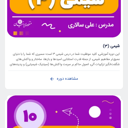
شیمی (3)
این دوره آموزشی، کلید موفقیت شما در درس شیمی ۳ است؛ مسیری که شما را با دنیای
عمیق‌تر مفاهیم شیمی، از جمله قدرت استثنایی اسیدها و بازها، ساختار و واکنش‌های
شگفت‌انگیز ترکیبات آلی، اصول حاکم بر سرعت واکنش‌ها (سینتیک شیمیایی) و پدیده‌های
الکتروشیمیایی آشنا می‌سازد. ما با ارائه توضیحات گام‌به‌گام و مثال‌های کاربردی، آماده‌سازی
جامعی را برای درک عمیق این مباحث، تسلط بر هرگونه مسئله و کسب آمادگی کامل برای
مشاهده دوره
موفقیت در امتحانات و ورود به دانشگاه فراهم می‌کنیم.