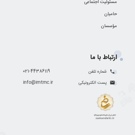
مسئولیت اجتماعی
حامیان
مؤسسان
ارتباط با ما
021-44386119
شماره تلفن
info@imtmc.ir
پست الکترونیکی