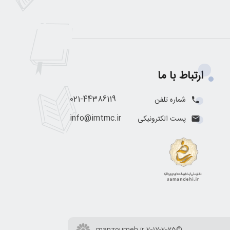
ارتباط با ما
021-44386119
شماره تلفن
info@imtmc.ir
پست الکترونیکی
©2017-2025 manzoumeh.ir