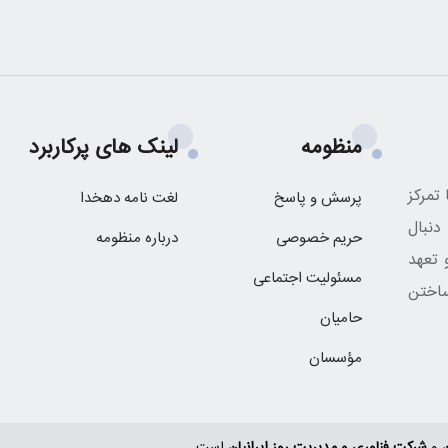
منظومه
لینک های پرکاربرد
تمرکز
پرسش و پاسخ
لغت نامه دهخدا
نبال
حریم خصوصی
درباره منظومه
 تعهد
مسئولیت اجتماعی
اختن
حامیان
مؤسسان
ن
و
شرکت فناوری و مدیریت روز ایرانیان
است.