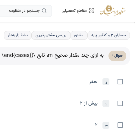
جستجو در منظومه
مقاطع تحصیلی
حسابان 2 و کنکور پایه
مشتق
بررسی مشتق‌پذیری
نقاط زاویه‌دار
به ازای چند مقدار صحیح m، تابع \(f(x) = \begin{cases} b & x < a \\ b + (x - a)^m & x \ge a \end{cases}\) دارای نقطه گوشه ای است؟
:
سوال
صفر
1.
بیش از ۲
2.
۲
3.