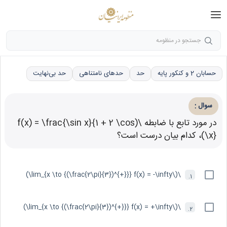
جستجو در منظومه
حسابان 2 و کنکور پایه
حد
حدهای نامتناهی
حد بی‌نهایت
:
سوال
در مورد تابع با ضابطه \(f(x) = \frac{\sin x}{1 + 2 \cos
x}\)، کدام بیان درست است؟
\(\lim_{x \to {(\frac{2\pi}{3})^{+}}} f(x) = -\infty\)
1.
\(\lim_{x \to {(\frac{2\pi}{3})^{+}}} f(x) = +\infty\)
2.