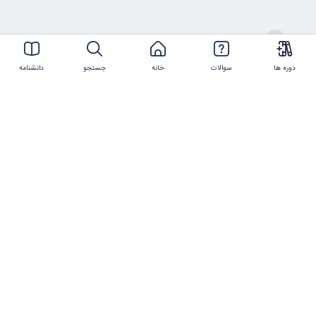
ارتباط با ما
دوره ها
سوالات
خانه
جستجو
دانشنامه
021-44386119
شماره تلفن
info@imtmc.ir
پست الکترونیکی
کلیه حقوق این سایت متعلق به
شرکت تعالی روز
ایرانیان
و
شرکت فناوری و مدیریت روز ایرانیان
است.
©2017-2025 manzoumeh.ir