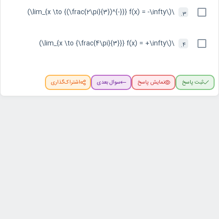
\(\lim_{x \to {(\frac{2\pi}{3})^{-}}} f(x) = -\infty\)
3.
\(\lim_{x \to {\frac{4\pi}{3}}} f(x) = +\infty\)
4.
ثبت پاسخ
نمایش پاسخ
سوال بعدی
اشتراک‌گذاری