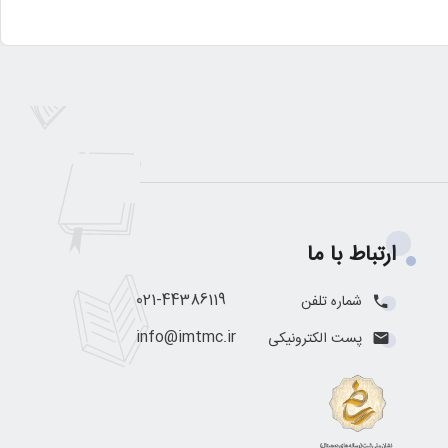
ارتباط با ما
021-44386119
شماره تلفن
info@imtmc.ir
پست الکترونیکی