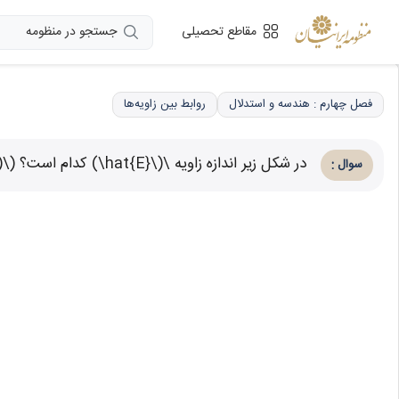
جستجو در منظومه
مقاطع تحصیلی
فصل چهارم : هندسه و استدلال
روابط بین زاویه‌ها
در شکل زیر اندازه زاویه \(\hat{E}\) کدام است؟ (\(\hat{D} = 90^\circ\) و ابعاد شکل کاملاً فرضی است)
:
سوال