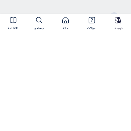
ارتباط با ما
دوره ها
سوالات
خانه
جستجو
دانشنامه
021-44386119
شماره تلفن
info@imtmc.ir
پست الکترونیکی
کلیه حقوق این سایت متعلق به
شرکت تعالی روز
ایرانیان
و
شرکت فناوری و مدیریت روز ایرانیان
است.
©2017-2025 manzoumeh.ir