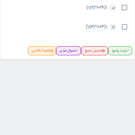
\(1024^{2}\)
3.
\(1024^{3}\)
4.
ثبت پاسخ
نمایش پاسخ
سوال بعدی
اشتراک‌گذاری