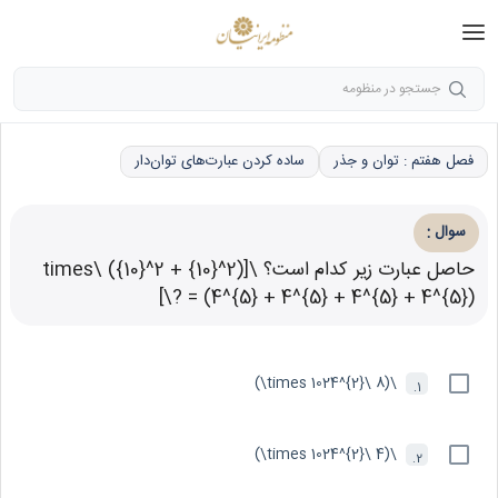
جستجو در منظومه
فصل هفتم : توان و جذر
ساده کردن عبارت‌های توان‌دار
:
سوال
حاصل عبارت زیر کدام است؟ \[(2^{10} + 2^{10}) \times
(4^{5} + 4^{5} + 4^{5} + 4^{5}) = ?\]
\(8 \times 1024^{2}\)
1.
\(4 \times 1024^{2}\)
2.