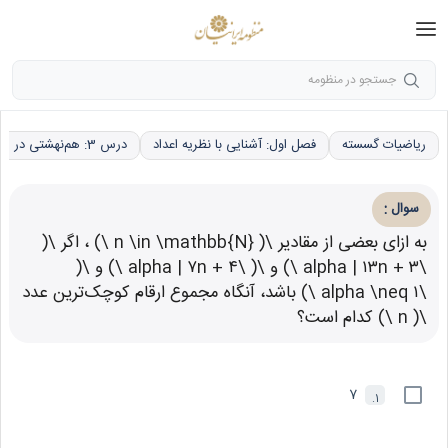
جستجو در منظومه
ریاضیات گسسته
فصل اول: آشنایی با نظریه اعداد
درس 3: هم‌نهشتی در اعداد صحیح، کاربردها
:
سوال
به ازای بعضی از مقادیر \( n \in \mathbb{N} \) ، اگر \(
\alpha | ۱۳n + ۳ \) و \( \alpha | ۷n + ۴ \) و \(
\alpha \neq ۱ \) باشد، آنگاه مجموع ارقام کوچک‌ترین عدد
\( n \) کدام است؟
7
1.