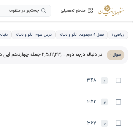
جستجو در منظومه
مقاطع تحصیلی
ریاضی 1
فصل 1: مجموعه، الگو و دنباله
درس سوم: الگو و دنباله
دنباله
در دنباله درجه دوم ...,2,5,12,۲3 جمله چهاردهم این دنباله کدام است؟
:
سوال
348
1.
352
2.
367
3.