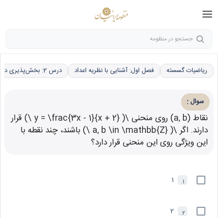
جستجو در منظومه
ریاضیات گسسته
فصل اول: آشنایی با نظریه اعداد
درس 2: بخش‌پذیری در اعداد صحیح
:
سوال
نقاط (a, b) روی منحنی \( y = \frac{3x - 1}{x + 2} \) قرار
دارند. اگر \( a, b \in \mathbb{Z} \) باشند، چند نقطه با
این ویژگی روی این منحنی قرار دارد؟
1
1.
2
2.