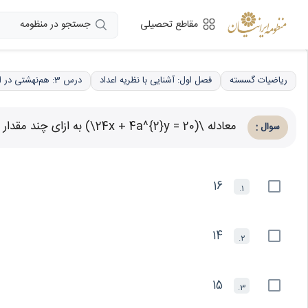
جستجو در منظومه
مقاطع تحصیلی
ریاضیات گسسته
فصل اول: آشنایی با نظریه اعداد
درس 3: هم‌نهشتی در اعداد صحیح، کاربردها
معادله \(24x + 4a^{2}y = 20\) به ازای چند مقدار a متعلق به مجموعه \( \{ 51, ..., 100\} \) جواب دارد؟
:
سوال
16
1.
14
2.
15
3.