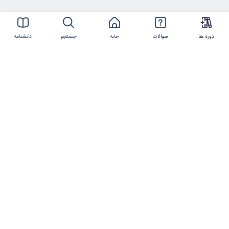
ارتباط با ما
دوره ها
سوالات
خانه
جستجو
دانشنامه
021-44386119
شماره تلفن
info@imtmc.ir
پست الکترونیکی
کلیه حقوق این سایت متعلق به
شرکت تعالی روز
ایرانیان
و
شرکت فناوری و مدیریت روز ایرانیان
است.
©2017-2025 manzoumeh.ir