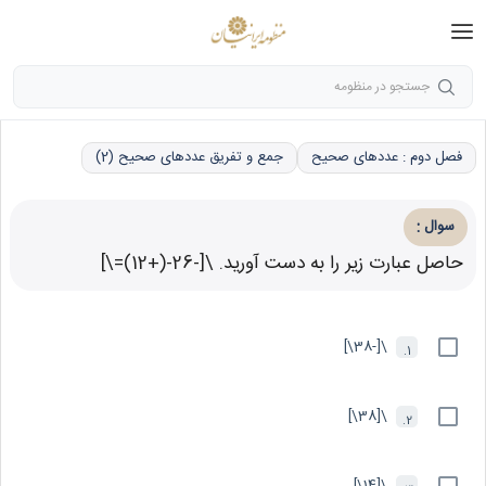
جستجو در منظومه
فصل دوم : عددهای صحیح
جمع و تفریق عددهای صحیح (2)
:
سوال
حاصل عبارت زیر را به دست آورید. \[-26-(+12)=\]
\[-38\]
1.
\[38\]
2.