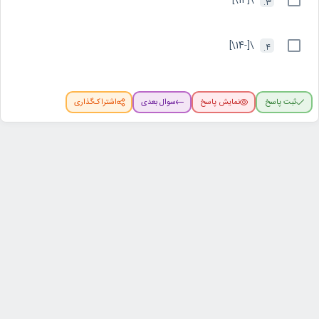
\[14\]
3.
\[-14\]
4.
ثبت پاسخ
نمایش پاسخ
سوال بعدی
اشتراک‌گذاری