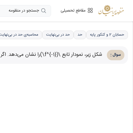
جستجو در منظومه
مقاطع تحصیلی
حسابان 2 و کنکور پایه
حد
حد در بی‌نهایت
محاسبه‌ی حد در بی‌نها
شکل زیر، نمودار تابع \(f^{-1}\)را نشان می‌دهد. اگر \( \lim_{x\to+\infty} \frac{f^{-1}(x)}{f(x)} = \pi\) باشد، مقدار m کدام است؟
:
سوال