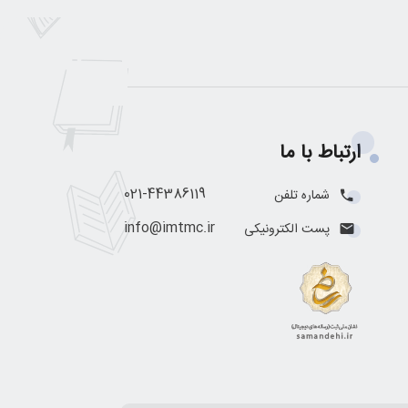
ارتباط با ما
021-44386119
شماره تلفن
info@imtmc.ir
پست الکترونیکی