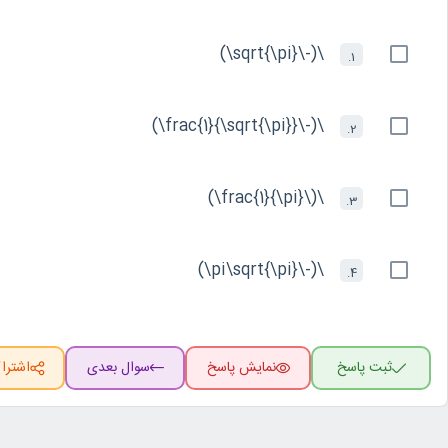
\(-\sqrt{\pi}\)
1.
\(-\frac{1}{\sqrt{\pi}}\)
2.
\(\frac{1}{\pi}\)
3.
\(-\pi\sqrt{\pi}\)
4.
ثبت پاسخ
نمایش پاسخ
سوال بعدی
اشترا