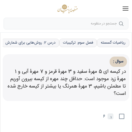
جستجو در منظومه
ریاضیات گسسته
فصل سوم: ترکیبیات
درس 2: روش‌هایی برای شمارش
:
سوال
در کیسه ای 5 مهرۀ سفید و 3 مهرۀ قرمز و 7 مهرۀ آبی و 1
مهرۀ زرد موجود است. حداقل چند مهره از کیسه بیرون آوریم
تا مطمئن باشیم، 3 مهرۀ همرنگ یا بیشتر از کیسه خارج شده
است؟
6
1.