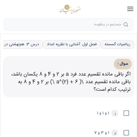
جستجو در منظومه
ریاضیات گسسته
فصل اول: آشنایی با نظریه اعداد
درس 3: هم‌نهشتی در اعداد صحیح، کاربردها
:
سوال
اگر باقی مانده تقسیم عدد فرد a بر 2 و 4 و 8 یکسان باشد،
باقی مانده تقسیم عدد \( a^{2} + 6 \) بر 2 و 4 و 8 به
ترتیب کدام است؟
1 و 1 و 1
1.
1 و 3 و 7
2.