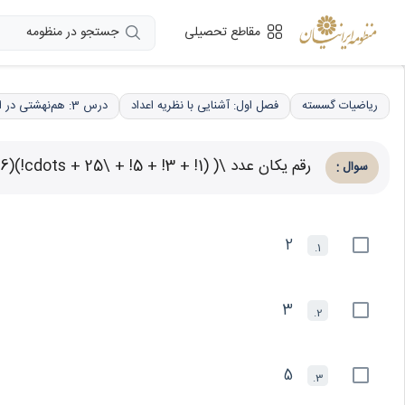
جستجو در منظومه
مقاطع تحصیلی
ریاضیات گسسته
فصل اول: آشنایی با نظریه اعداد
درس 3: هم‌نهشتی در اعداد صحیح، کاربردها
رقم یکان عدد \( (1! + 3! + 5! + \cdots + 25!)(2! + 4! + \cdots + 26!) \) کدام است؟
:
سوال
2
1.
3
2.
5
3.