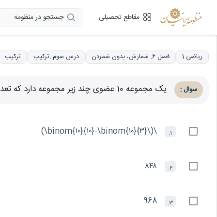
جستجو در منظومه
مقاطع تحصیلی
ریاضی 1
فصل 6: شمارش، بدون شمردن
درس سوم :ترکیب
ترکیب
یک مجموعه 10 عضوی چند زیر مجموعه دارد که تعداد عضوهای آن حداقل ۴ عضو باشد؟
:
سوال
\(\binom{۱۰}{۱۰}-\binom{۱۰}{۳}\)
1.
۸۴۸
2.
968
3.