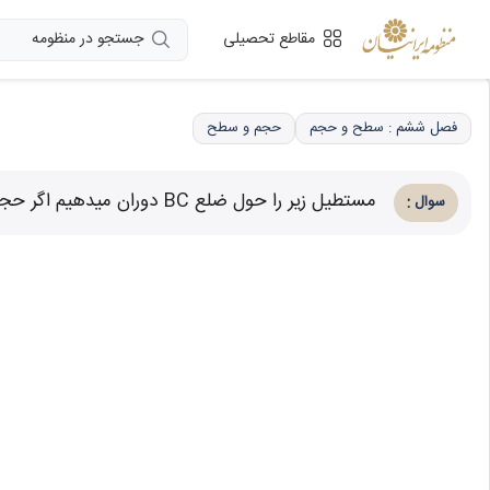
جستجو در منظومه
مقاطع تحصیلی
فصل ششم : سطح و حجم
حجم و سطح
مستطیل زیر را حول ضلع BC دوران میدهیم اگر حجم شکل حاصل برابر 48 واحد مکعب باشد. طول BC برابر چند واحد است؟ \( \pi \simeq 3 \)
:
سوال