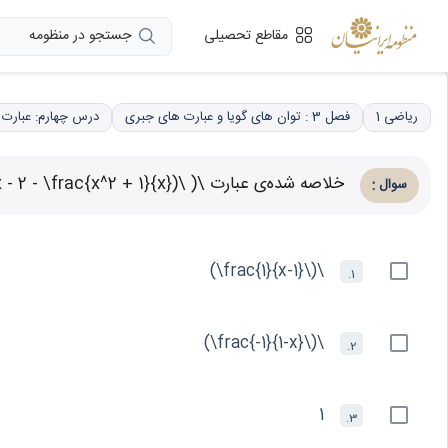
جستجو در منظومه
مقاطع تحصیلی
ریاضی 1
فصل 3 : توان های گویا و عبارت های جبری
درس چهارم: عبارت
خلاصه شده‌ی عبارت \( \frac{4x^2 + 4x + 1}{2x^2 + x} \div (x - 2 - \frac{x^2 + 1}{x}) \) کدام است؟
:
سوال
\(\frac{1}{x-1}\)
1.
\(\frac{-1}{1-x}\)
2.
1
3.