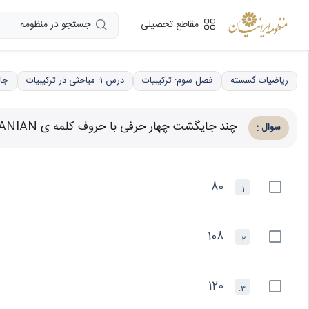
جستجو در منظومه
مقاطع تحصیلی
ریاضیات گسسته
فصل سوم: ترکیبیات
درس 1: مباحثی در ترکیبیات
جا
چند جایگشت چهار حرفی با حروف کلمه ی IRANIAN می‌توان نوشت که دقیقاً دو حرف آن تکراری باشد؟
:
سوال
80
1.
108
2.
120
3.