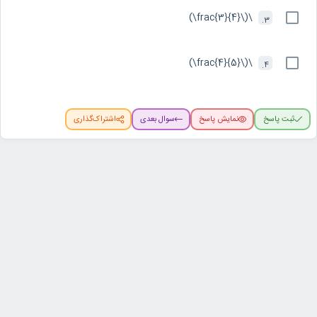
\(\frac{3}{4}\)
3.
\(\frac{4}{5}\)
4.
ثبت پاسخ
نمایش پاسخ
سوال بعدی
اشتراک‌گذاری