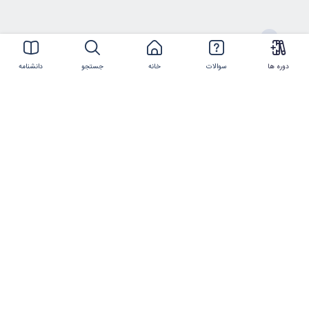
ارتباط با ما
دوره ها
سوالات
خانه
جستجو
دانشنامه
021-44386119
شماره تلفن
info@imtmc.ir
پست الکترونیکی
کلیه حقوق این سایت متعلق به
شرکت تعالی روز
ایرانیان
و
شرکت فناوری و مدیریت روز ایرانیان
است.
©2017-2025 manzoumeh.ir