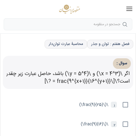
جستجو در منظومه
فصل هفتم : توان و جذر
محاسبۀ عبارت توان‌دار
:
سوال
اگر \(3^x = 4\) و \(4^y = 5\) باشد، حاصل عبارت زیر چقدر
است؟\[\frac{9^{x+1}}{16^{y+1}} = ?\]
\(\frac{9}{25}\)
1.
\(\frac{9}{16}\)
2.