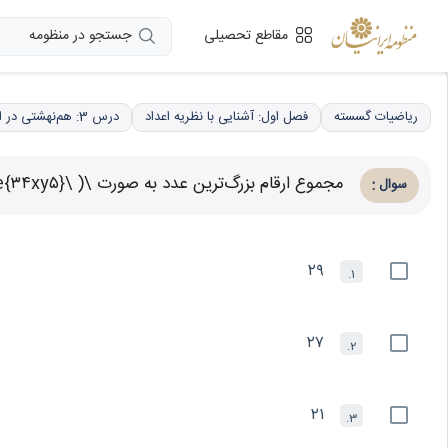
جستجو در منظومه
مقاطع تحصیلی
ریاضیات گسسته
فصل اول: آشنایی با نظریه اعداد
درس 3: هم‌نهشتی در اعداد صحیح، کاربردها
مجموع ارقام بزرگ‌ترین عدد به صورت \( \overline{۳۴xy۵} \) که بر ۳۳ بخش‌پذیر باشد، کدام است؟
:
سوال
۲۹
1.
۲۷
2.
۲۱
3.