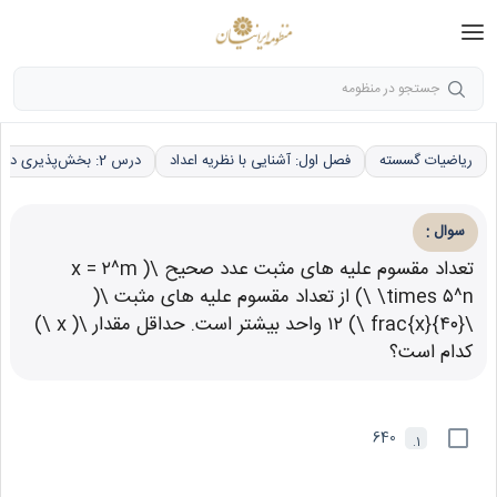
جستجو در منظومه
ریاضیات گسسته
فصل اول: آشنایی با نظریه اعداد
درس 2: بخش‌پذیری در اعداد صحیح
:
سوال
تعداد مقسوم علیه های مثبت عدد صحیح \( x = ۲^m
\times ۵^n \) از تعداد مقسوم علیه های مثبت \(
\frac{x}{۴۰} \) ۱۲ واحد بیشتر است. حداقل مقدار \( x \)
کدام است؟
640
1.