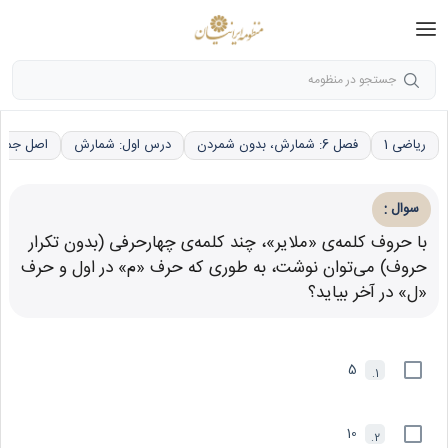
جستجو در منظومه
ریاضی 1
فصل 6: شمارش، بدون شمردن
درس اول: شمارش
اصل جمع
:
سوال
با حروف کلمه‌ی «ملاير»، چند کلمه‌ی چهارحرفی (بدون تکرار
حروف) می‌توان نوشت، به طوری که حرف «م» در اول و حرف
«ل» در آخر بيايد؟
5
1.
10
2.