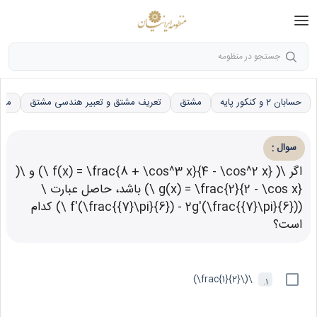
جستجو در منظومه
حسابان 2 و کنکور پایه
مشتق
تعریف مشتق و تعبیر هندسی مشتق
محا
:
سوال
اگر \( f(x) = \frac{8 + \cos^3 x}{4 - \cos^2 x} \) و \(
g(x) = \frac{2}{2 - \cos x} \) باشد، حاصل عبارت \
(f'(\frac{{7}\pi}{6}) - 2g'(\frac{{7}\pi}{6}) \) کدام
است؟
\(\frac{1}{2}\)
1.