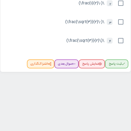
\(-\frac{1}{2}\)
2.
\(-\frac{\sqrt{3}}{2}\)
3.
\(\frac{\sqrt{3}}{2}\)
4.
ثبت پاسخ
نمایش پاسخ
سوال بعدی
اشتراک‌گذاری