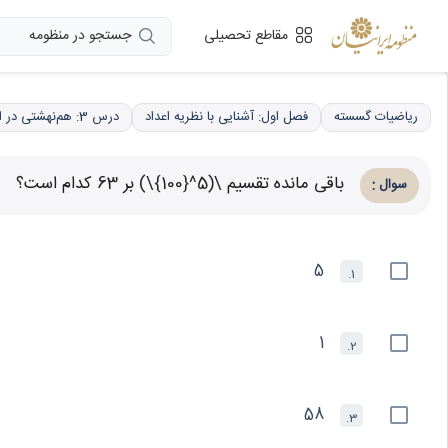
جستجو در منظومه
مقاطع تحصیلی
ریاضیات گسسته
فصل اول: آشنایی با نظریه اعداد
درس 3: هم‌نهشتی در اعداد صحیح، کاربردها
باقی مانده تقسیم \(5^{100}\) بر 63 کدام است؟
:
سوال
5
1.
1
2.
58
3.