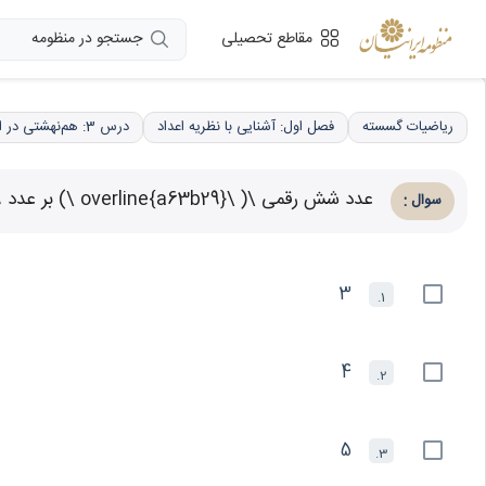
جستجو در منظومه
مقاطع تحصیلی
ریاضیات گسسته
فصل اول: آشنایی با نظریه اعداد
درس 3: هم‌نهشتی در اعداد صحیح، کاربردها
عدد شش رقمی \( \overline{a63b29} \) بر عدد 99 بخش پذیر است. رقم a کدام است؟
:
سوال
3
1.
4
2.
5
3.