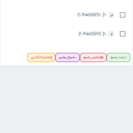
\( -\frac{1}{2} \)
3.
\( \frac{1}{2} \)
4.
ثبت پاسخ
نمایش پاسخ
سوال بعدی
اشتراک‌گذاری