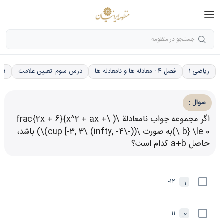
جستجو در منظومه
ریاضی 1
فصل 4 : معادله ها و نامعادله ها
درس سوم: تعیین علامت
نام
:
سوال
اگر مجموعه جواب نامعادلة \( \frac{2x + 6}{x^2 + ax +
b} \le 0 \)به صورت \((-\infty, -۴) \cup [-۳, 3)\) باشد،
حاصل a+b کدام است؟
۱۲-
1.
۱۱-
2.