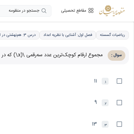
جستجو در منظومه
مقاطع تحصیلی
ریاضیات گسسته
فصل اول: آشنایی با نظریه اعداد
درس 3: هم‌نهشتی در اعداد صحیح، کاربردها
مجموع ارقام کوچک‌ترین عدد سه‌رقمی \(x\) که در معادله \(7x + 13y = 1\) صدق می‌کند، کدام است؟
:
سوال
11
1.
9
2.
13
3.