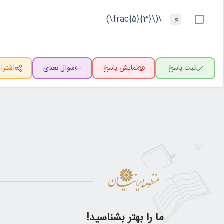
\(\frac{5}{3}\)
4.
ثبت پاسخ
نمایش پاسخ
سوال بعدی
اشترا
ما را بهتر بشناسید!