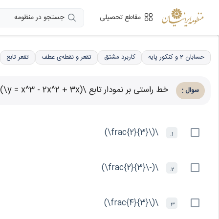
جستجو در منظومه
مقاطع تحصیلی
حسابان 2 و کنکور پایه
کاربرد مشتق
تقعر و نقطه‌ی عطف
تقعر تابع
خط راستی بر نمودار تابع \(y = x^3 - 2x^2 + 3x\) مماس شده و از آن عبور می‌کند. شیب این خط کدام است؟
:
سوال
\(\frac{2}{3}\)
1.
\(-\frac{2}{3}\)
2.
\(\frac{4}{3}\)
3.