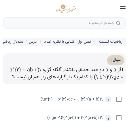
جستجو در منظومه
ریاضیات گسسته
فصل اول: آشنایی با نظریه اعداد
درس 1: استدلال ریاضی
:
سوال
اگر a و b دو عدد حقیقی باشند. آنگاه گزاره \(a^{2} + ab +
b^{2}\ge 0 \) با کدام یک از گزاره های زیر هم ارز نیست؟
\((a + b)^{2} + a^{2} + b^{2}\ge 0\)
1.
\(۲(a+b)^{2} + (a-b)^{2}\ge 0 \)
2.