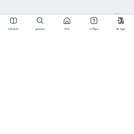
ارتباط با ما
دوره ها
سوالات
خانه
جستجو
دانشنامه
021-44386119
شماره تلفن
info@imtmc.ir
پست الکترونیکی
کلیه حقوق این سایت متعلق به
شرکت تعالی روز
ایرانیان
و
شرکت فناوری و مدیریت روز ایرانیان
است.
©2017-2025 manzoumeh.ir