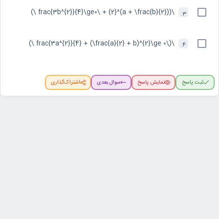
\((a + \frac{b}{2})^{2} + \frac{3b^{2}}{4}\ge0 \)
3.
\(\frac{3a^{2}}{4} + (\frac{a}{2} + b)^{2}\ge 0 \)
4.
ثبت پاسخ
نمایش پاسخ
سوال بعدی
اشتراک‌گذاری