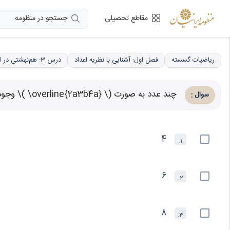
جستجو در منظومه
مقاطع تحصیلی
ریاضیات گسسته
فصل اول: آشنایی با نظریه اعداد
درس 3: هم‌نهشتی در اعداد صحیح، کاربردها
چند عدد به صورت ‫‪\( \overline{2a3b4a} \)‬‬ وجود دارد که بر 88 بخش‌پذیر است؟
:
سوال
4
1.
6
2.
8
3.