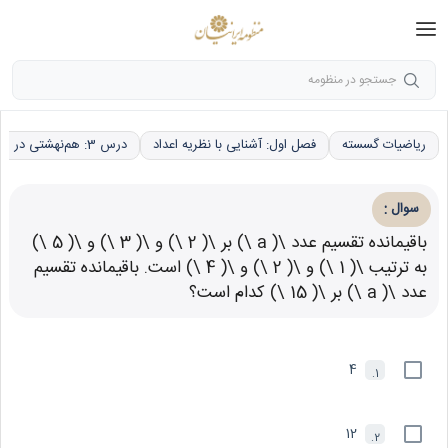
جستجو در منظومه
ریاضیات گسسته
فصل اول: آشنایی با نظریه اعداد
درس 3: هم‌نهشتی در اعداد صحیح، کاربردها
:
سوال
باقیمانده تقسیم عدد \( a \) بر \( 2 \) و \( 3 \) و \( 5 \)
به ترتیب \( 1 \) و \( 2 \) و \( 4 \) است. باقیمانده تقسیم
عدد \( a \) بر \( 15 \) کدام است؟
4
1.
12
2.