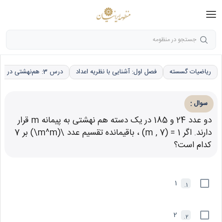
جستجو در منظومه
ریاضیات گسسته
فصل اول: آشنایی با نظریه اعداد
درس 3: هم‌نهشتی در اعداد صحیح، کاربردها
:
سوال
دو عدد 24 و 185 در یک دسته هم نهشتی به پیمانه m قرار
دارند. اگر 1 = (m , 7) ، باقیمانده تقسیم عدد \(m^m\) بر 7
کدام است؟
1
1.
2
2.