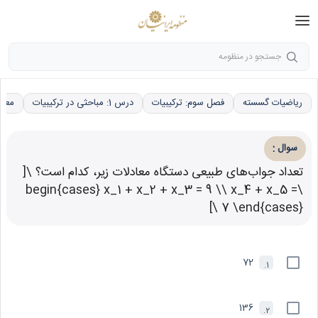
جستجو در منظومه
ریاضیات گسسته
فصل سوم: ترکیبیات
درس 1: مباحثی در ترکیبیات
معاد
:
سوال
تعداد جواب‌های طبیعی دستگاه معادلات زیر، کدام است؟ \[
\begin{cases} x_1 + x_2 + x_3 = 9 \\ x_4 + x_5 =
7 \end{cases} \]
72
1.
136
2.