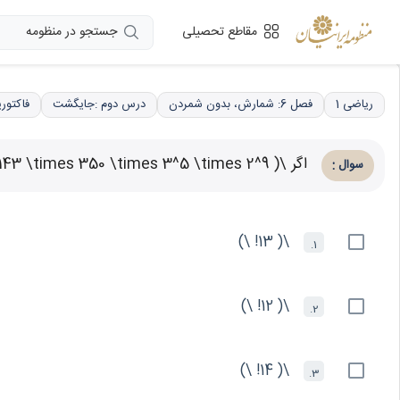
جستجو در منظومه
مقاطع تحصیلی
ریاضی 1
فصل 6: شمارش، بدون شمردن
درس دوم :جایگشت
فاکتور
اگر \( n! = 143 \times 350 \times 3^5 \times 2^9 \) باشد، آنگاه حاصل عبارت \( (n - 13)(n - 12)(n - 11)...(n - 1) \) کدام است؟
:
سوال
\( 13! \)
1.
\( 12! \)
2.
\( 14! \)
3.