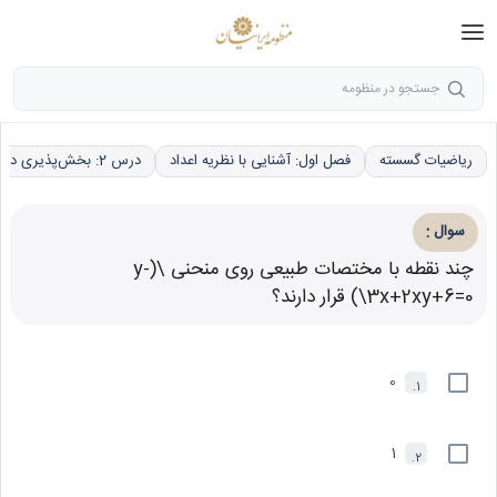
جستجو در منظومه
ریاضیات گسسته
فصل اول: آشنایی با نظریه اعداد
درس 2: بخش‌پذیری در اعداد صحیح
:
سوال
چند نقطه با مختصات طبیعی روی منحنی \(y-
3x+2xy+6=0\) قرار دارند؟
0
1.
1
2.