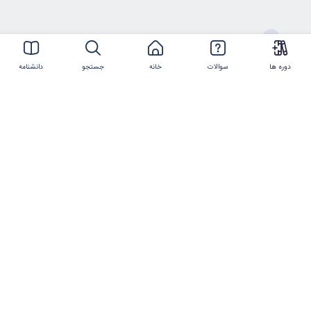
ارتباط با ما
دوره ها
سوالات
خانه
جستجو
دانشنامه
021-44386119
شماره تلفن
info@imtmc.ir
پست الکترونیکی
کلیه حقوق این سایت متعلق به
شرکت تعالی روز
ایرانیان
و
شرکت فناوری و مدیریت روز ایرانیان
است.
©2017-2025 manzoumeh.ir