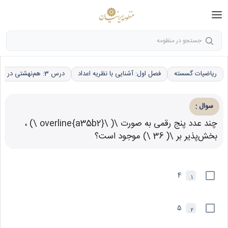
جستجو در منظومه
ریاضیات گسسته
فصل اول: آشنایی با نظریه اعداد
درس 3: هم‌نهشتی در اعداد صحیح، کاربردها
:
سوال
چند عدد پنج رقمی به صورت \( \overline{a35b2} \) ،
بخش‌پذیر بر \( 36 \) موجود است؟
4
1.
5
2.