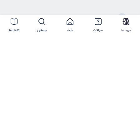
ارتباط با ما
دوره ها
سوالات
خانه
جستجو
دانشنامه
021-44386119
شماره تلفن
info@imtmc.ir
پست الکترونیکی
کلیه حقوق این سایت متعلق به
شرکت تعالی روز
ایرانیان
و
شرکت فناوری و مدیریت روز ایرانیان
است.
©2017-2025 manzoumeh.ir