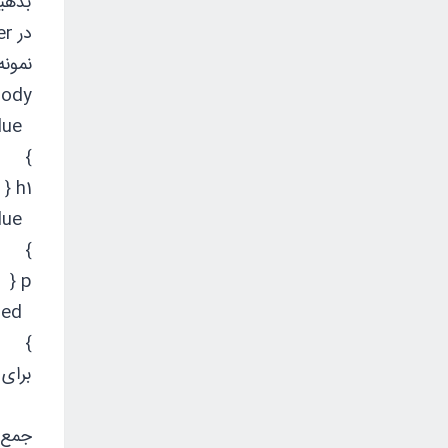
در header صفحه قرار داده می‌شود. این روش بهترین روش برای ارتباط بین CSS و HTML است.
نمونه ای از کد CSS که می‌
ody {
background-color: powderblue;
}
h1 {
color: blue;
}
p {
color: red;
}
برای
جمع 