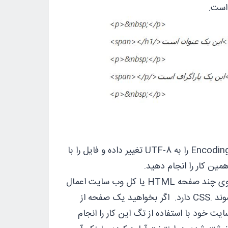
کافی است کدهای بالا را در یک نوت‌پد کپی کنید، هنگام ذخیره سازی Encoding را به UTF-8 تغییر داده و فایل را با
روش سوم روش External است. این روش استایل مورد نظر شما را بر روی چند صفحه HTML یا کل وب سایت اعمال
می‌کند. فایل CSS که در این روش به صورت جداگانه ذخیره می‌شود پسوند .CSS دارد. اگر بخواهید یک صفحه از
 را به وسیله فایل CSS زیباسازی کنید باید در HTML Head سایت خود با استفاده از تگ این کار را انجام