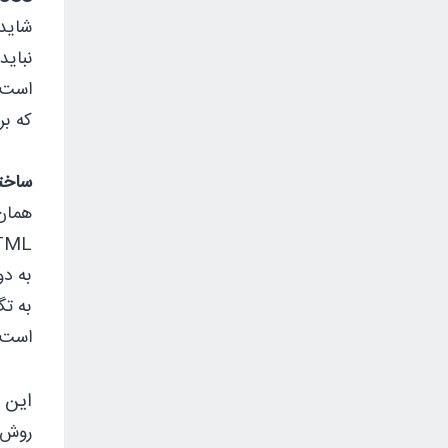
که بر پایه XTML می‌باشند، که مع
ساختا
HTML است. بنابراین باید این دو را با یکدیگر‌ترکیب کنی
است» 
این 