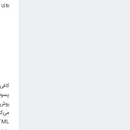
روی یک صفحه از ML
پسوند .HTML ذخیره کنید. و با مرورگر باز کنید. برای سایر 