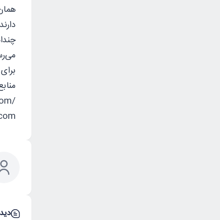
می‌رس
برای 
منابع
/www.w3schools.com
com/
دیدگ