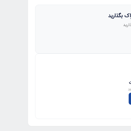
راک بگذارید
ارید
د